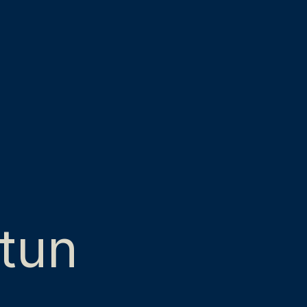
-
tun