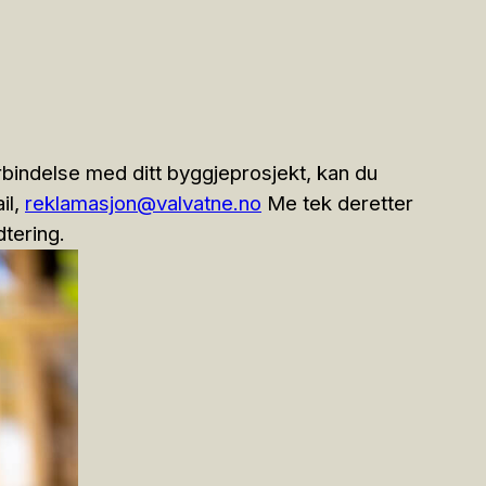
rbindelse med ditt byggjeprosjekt, kan du
il,
reklamasjon@valvatne.no
Me tek deretter
tering.