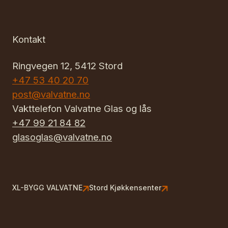
Kontakt
Ringvegen 12, 5412 Stord
+47 53 40 20 70
post@valvatne.no
Vakttelefon Valvatne Glas og lås
+47 99 21 84 82
glasoglas@valvatne.no
XL-BYGG VALVATNE
Stord Kjøkkensenter