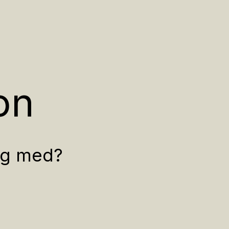
on
eg med?